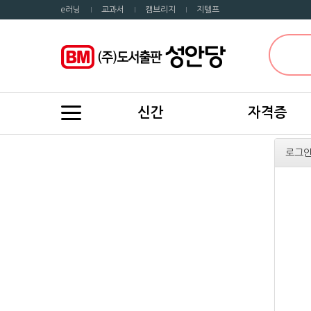
e러닝
교과서
캠브리지
지텔프
신간
자격증
로그