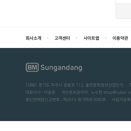
10881 경기도 파주시 문발로 112, 출판문화정보산업단지 TEL : 0
대표이사 : 이종춘 개인정보관리자 : 노수현 shop@cyber.co
통신판매업신고번호 : 제2015-경기파주7090호 사업자등록번호 