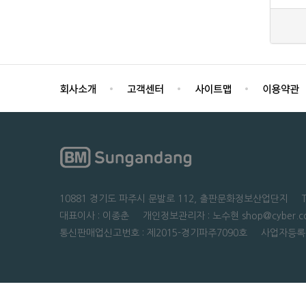
10881 경기도 파주시 문발로 112, 출판문화정보산업단지 TEL : 0
대표이사 : 이종춘 개인정보관리자 : 노수현 shop@cyber.co
통신판매업신고번호 : 제2015-경기파주7090호 사업자등록번호 