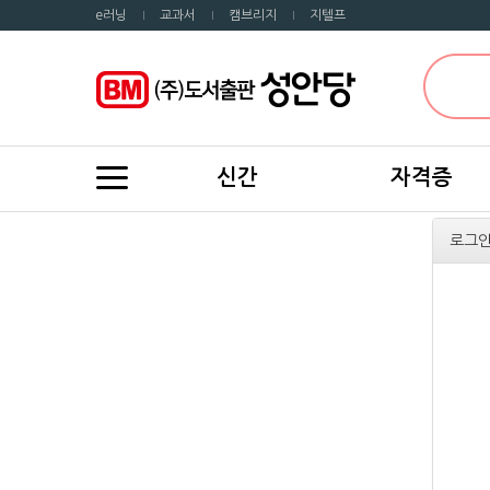
e러닝
교과서
캠브리지
지텔프
신간
자격증
로그