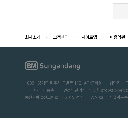
10881 경기도 파주시 문발로 112, 출판문화정보산업단지 TEL : 0
대표이사 : 이종춘 개인정보관리자 : 노수현 shop@cyber.co
통신판매업신고번호 : 제2015-경기파주7090호 사업자등록번호 