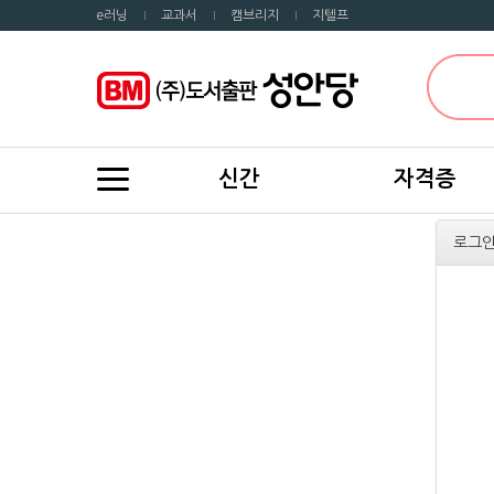
e러닝
교과서
캠브리지
지텔프
신간
자격증
로그