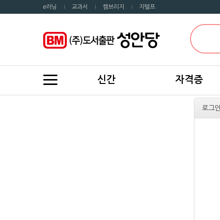
e러닝
교과서
캠브리지
지텔프
신간
자격증
로그