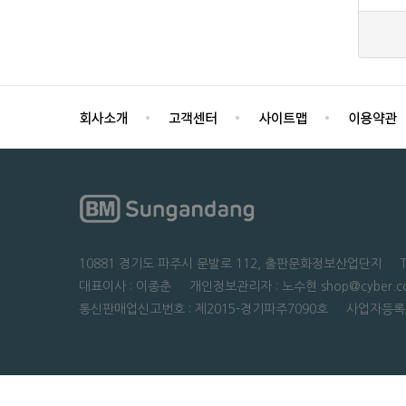
10881 경기도 파주시 문발로 112, 출판문화정보산업단지 TEL : 0
대표이사 : 이종춘 개인정보관리자 : 노수현 shop@cyber.co
통신판매업신고번호 : 제2015-경기파주7090호 사업자등록번호 