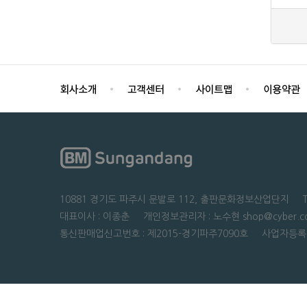
10881 경기도 파주시 문발로 112, 출판문화정보산업단지 TEL : 0
대표이사 : 이종춘 개인정보관리자 : 노수현 shop@cyber.co
통신판매업신고번호 : 제2015-경기파주7090호 사업자등록번호 