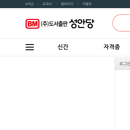
e러닝
교과서
캠브리지
지텔프
신간
자격증
로그