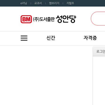
e러닝
교과서
캠브리지
지텔프
신간
자격증
로그