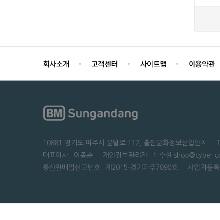
10881 경기도 파주시 문발로 112, 출판문화정보산업단지 TEL : 0
대표이사 : 이종춘 개인정보관리자 : 노수현 shop@cyber.co
통신판매업신고번호 : 제2015-경기파주7090호 사업자등록번호 