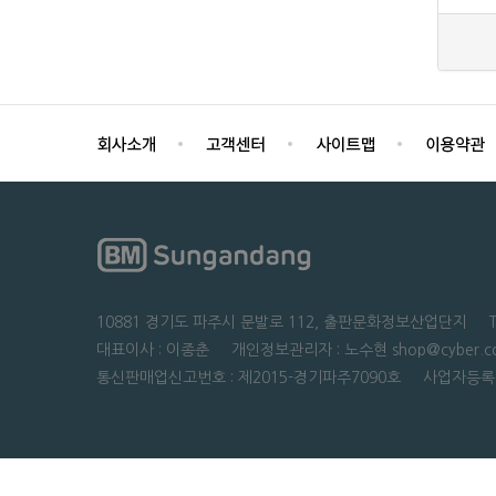
10881 경기도 파주시 문발로 112, 출판문화정보산업단지 TEL : 0
대표이사 : 이종춘 개인정보관리자 : 노수현 shop@cyber.co
통신판매업신고번호 : 제2015-경기파주7090호 사업자등록번호 