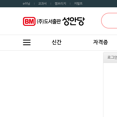
e러닝
교과서
캠브리지
지텔프
신간
자격증
로그