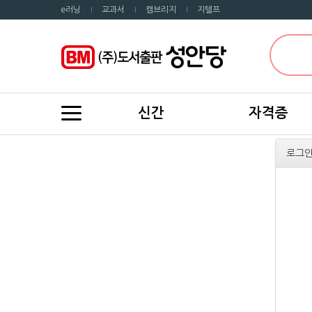
e러닝
교과서
캠브리지
지텔프
신간
자격증
로그