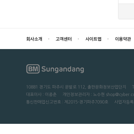
10881 경기도 파주시 문발로 112, 출판문화정보산업단지 TEL : 0
대표이사 : 이종춘 개인정보관리자 : 노수현 shop@cyber.co
통신판매업신고번호 : 제2015-경기파주7090호 사업자등록번호 