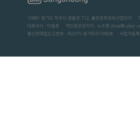
10881 경기도 파주시 문발로 112, 출판문화정보산업단지 TEL : 0
대표이사 : 이종춘 개인정보관리자 : 노수현 shop@cyber.co
통신판매업신고번호 : 제2015-경기파주7090호 사업자등록번호 