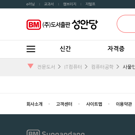
e러닝
교과서
캠브리지
지텔프
신간
자격증
▼
전문도서
IT컴퓨터
컴퓨터공학
사물