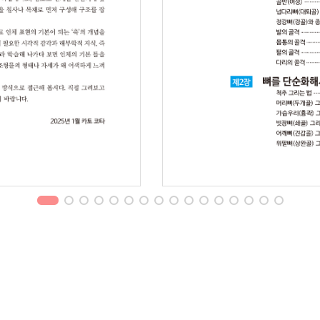
1
2
3
4
5
6
7
8
9
10
11
12
13
14
15
16