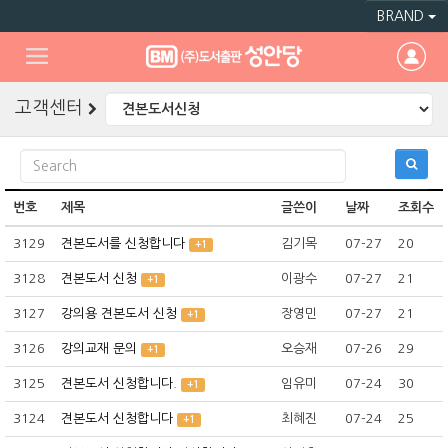
BRAND
고객센터
번호
제목
글쓴이
날짜
조회수
3129
견본도서를 신청합니다
김기목
07-27
20
+1
3128
견본도서 신청
이광수
07-27
21
+1
3127
강의용 견본도서 신청
장영민
07-27
21
+1
3126
강의교재 문의
오승재
07-26
29
+1
3125
견본도서 신청합니다.
임유미
07-24
30
+1
3124
견본도서 신청합니다
최혜진
07-24
25
+1