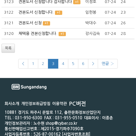
3123
견본도서 신청합니다 감사합니다
이정호
07-24
24
+1
3122
견본도서 신청합니다.
임헌봉
07-24
23
+1
3121
견본도서 신청
박대수
07-24
26
+1
3120
채택용 견본신청합니다.
강사김숙
07-24
28
+1
목록
<
1
2
3
4
5
6
>
맨끝 ›
PC버전
회사소개
개인정보취급방침
이용약관
10881 경기도 파주시 문발로 112, 출판문화정보산업단지
TEL : 031-950-6300
FAX : 031-955-0510
대표이사 : 이종춘
개인정보관리자 : 노수현 shop@cyber.co.kr
통신판매업신고번호 : 제2015-경기파주7090호
사업자등록번호 : 526-87-00162 [사업자번호조회]