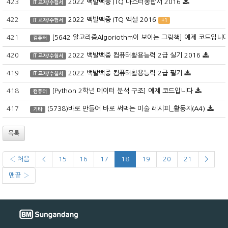
423
2022 백발백중 ITQ 마스터종합서 2016
IT 교재/수험서
422
2022 백발백중 ITQ 엑셀 2016
IT 교재/수험서
+1
421
[5642 알고리즘Algoriothm이 보이는 그림책] 예제 코드입니
컴퓨터
420
2022 백발백중 컴퓨터활용능력 2급 실기 2016
IT 교재/수험서
419
2022 백발백중 컴퓨터활용능력 2급 필기
IT 교재/수험서
418
[Python 2학년 데이터 분석 구조] 예제 코드입니다
컴퓨터
417
(5738)바로 만들어 바로 써먹는 미술 레시피_활동지(A4)
기타
목록
‹ 처음
<
15
16
17
18
19
20
21
>
맨끝 ›